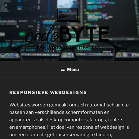
Skip
to
content
CODEBYTE
Designing your Destiny
Menu
RESPONSIEVE WEBDESIGNS
Websites worden gemaakt om zich automatisch aan te
passen aan verschillende schermformaten en
apparaten, zoals desktopcomputers, laptops, tablets
en smartphones. Het doel van responsief webdesign is
om een optimale gebruikerservaring te bieden,